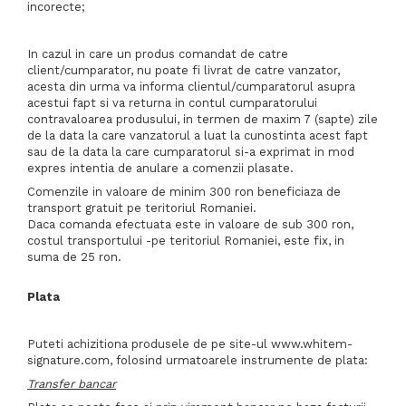
incorecte;
In cazul in care un produs comandat de catre
client/cumparator, nu poate fi livrat de catre vanzator,
acesta din urma va informa clientul/cumparatorul asupra
acestui fapt si va returna in contul cumparatorului
contravaloarea produsului, in termen de maxim 7 (sapte) zile
de la data la care vanzatorul a luat la cunostinta acest fapt
sau de la data la care cumparatorul si-a exprimat in mod
expres intentia de anulare a comenzii plasate.
Comenzile in valoare de minim 300 ron beneficiaza de
transport gratuit pe teritoriul Romaniei.
Daca comanda efectuata este in valoare de sub 300 ron,
costul transportului -pe teritoriul Romaniei, este fix, in
suma de 25 ron.
Plata
Puteti achizitiona produsele de pe site-ul www.whitem-
signature.com, folosind urmatoarele instrumente de plata:
Transfer bancar