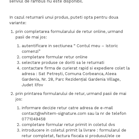
seriviul de rambus nu este disponibil.
In cazul returnarii unui produs, puteti opta pentru doua
variante:
prin completarea formularului de retur online, urmand
pasii de mai jos:
autentificare in sectiunea “ Contul meu – Istoric
comenzi”
completare formular retur online
selectare produse ce doriti sa le returnati
contactare firma de curierat rapid si expediere colet la
adresa : Sat Petreşti, Comuna Corbeanca, Aleea
Gardenia, Nr. 28, Parc Rezidenţial Gardenia Village,
Judet Ilfov
prin printarea formularului de retur, urmand pasii de mai
jos:
informare decizie retur catre adresa de e-mail
contact@whitem-signature.com sau la nr de telefon
0771049458
completare formular retur primit in coletul dvs
introducere in coletul primit la livrare : formularul de
retur completat, factura fiscala si produsul/ele ce