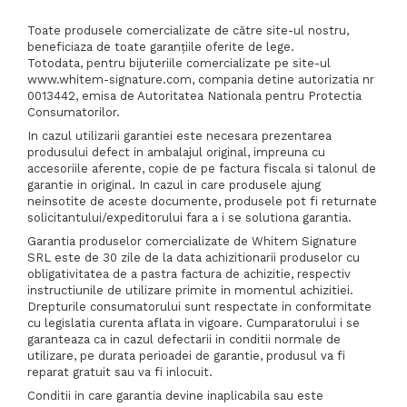
Toate produsele comercializate de către site-ul nostru,
beneficiaza de toate garanțiile oferite de lege.
Totodata, pentru bijuteriile comercializate pe site-ul
www.whitem-signature.com, compania detine autorizatia nr
0013442, emisa de Autoritatea Nationala pentru Protectia
Consumatorilor.
In cazul utilizarii garantiei este necesara prezentarea
produsului defect in ambalajul original, impreuna cu
accesoriile aferente, copie de pe factura fiscala si talonul de
garantie in original. In cazul in care produsele ajung
neinsotite de aceste documente, produsele pot fi returnate
solicitantului/expeditorului fara a i se solutiona garantia.
Garantia produselor comercializate de Whitem Signature
SRL este de 30 zile de la data achizitionarii produselor cu
obligativitatea de a pastra factura de achizitie, respectiv
instructiunile de utilizare primite in momentul achizitiei.
Drepturile consumatorului sunt respectate in conformitate
cu legislatia curenta aflata in vigoare. Cumparatorului i se
garanteaza ca in cazul defectarii in conditii normale de
utilizare, pe durata perioadei de garantie, produsul va fi
reparat gratuit sau va fi inlocuit.
Conditii in care garantia devine inaplicabila sau este