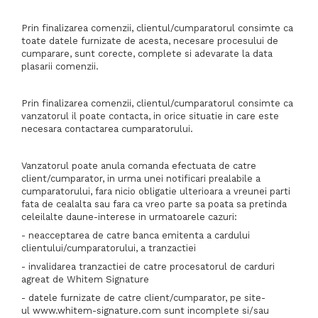
Prin finalizarea comenzii, clientul/cumparatorul consimte ca
toate datele furnizate de acesta, necesare procesului de
cumparare, sunt corecte, complete si adevarate la data
plasarii comenzii.
Prin finalizarea comenzii, clientul/cumparatorul consimte ca
vanzatorul il poate contacta, in orice situatie in care este
necesara contactarea cumparatorului.
Vanzatorul poate anula comanda efectuata de catre
client/cumparator, in urma unei notificari prealabile a
cumparatorului, fara nicio obligatie ulterioara a vreunei parti
fata de cealalta sau fara ca vreo parte sa poata sa pretinda
celeilalte daune-interese in urmatoarele cazuri:
- neacceptarea de catre banca emitenta a cardului
clientului/cumparatorului, a tranzactiei
- invalidarea tranzactiei de catre procesatorul de carduri
agreat de Whitem Signature
- datele furnizate de catre client/cumparator, pe site-
ul www.whitem-signature.com sunt incomplete si/sau