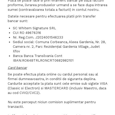
Plata se poate face si prin virament bancar pe baza facturii
proforme, livrarea produselor urmand a se face dupa intrarea
sumei (contravaloarea totala a facturii) in contul nostru.
Datele necesare pentru efectuarea platii prin transfer
bancar sunt:
SC Whitem Signature SRL
CUI RO 49676316
Nr. Reg.Com. J2024001546233
Sediul social: Comuna Corbeanca, Aleea Gardenia, Nr. 28,
Camera nr. 2, Parc Rezidenţial Gardenia Village, Judet
Ilfov
Banca Banca Transilvania Cont
IBAN:RO64BTRLRONCRT0682982101
Card bancar
Se poate efectua plata online cu cardul personal sau al
firmei dumneavoastra, in conditii de siguranta deplina.
Cardurile acceptate la plata sunt cele emise sub siglele VISA
(Classic si Electron) si MASTERCARD (inclusiv Maestro, daca
au cod CVV2/CVC2).
Nu este perceput niciun comision suplimentar pentru
tranzactii.