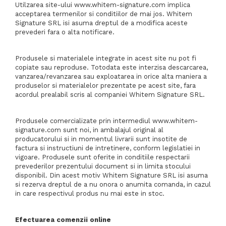
Utilzarea site-ului www.whitem-signature.com implica
acceptarea termenilor si conditiilor de mai jos. Whitem
Signature SRL isi asuma dreptul de a modifica aceste
prevederi fara o alta notificare.
Produsele si materialele integrate in acest site nu pot fi
copiate sau reproduse. Totodata este interzisa descarcarea,
vanzarea/revanzarea sau exploatarea in orice alta maniera a
produselor si materialelor prezentate pe acest site, fara
acordul prealabil scris al companiei Whitem Signature SRL.
Produsele comercializate prin intermediul www.whitem-
signature.com sunt noi, in ambalajul original al
producatorului si in momentul livrarii sunt insotite de
factura si instructiuni de intretinere, conform legislatiei in
vigoare. Produsele sunt oferite in conditiile respectarii
prevederilor prezentului document si in limita stocului
disponibil. Din acest motiv Whitem Signature SRL isi asuma
si rezerva dreptul de a nu onora o anumita comanda, in cazul
in care respectivul produs nu mai este in stoc.
Efectuarea comenzii online