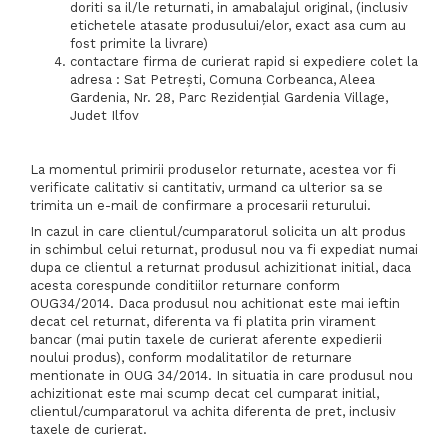
doriti sa il/le returnati, in amabalajul original, (inclusiv
etichetele atasate produsului/elor, exact asa cum au
fost primite la livrare)
contactare firma de curierat rapid si expediere colet la
adresa : Sat Petreşti, Comuna Corbeanca, Aleea
Gardenia, Nr. 28, Parc Rezidenţial Gardenia Village,
Judet Ilfov
La momentul primirii produselor returnate, acestea vor fi
verificate calitativ si cantitativ, urmand ca ulterior sa se
trimita un e-mail de confirmare a procesarii returului.
In cazul in care clientul/cumparatorul solicita un alt produs
in schimbul celui returnat, produsul nou va fi expediat numai
dupa ce clientul a returnat produsul achizitionat initial, daca
acesta corespunde conditiilor returnare conform
OUG34/2014. Daca produsul nou achitionat este mai ieftin
decat cel returnat, diferenta va fi platita prin virament
bancar (mai putin taxele de curierat aferente expedierii
noului produs), conform modalitatilor de returnare
mentionate in OUG 34/2014. In situatia in care produsul nou
achizitionat este mai scump decat cel cumparat initial,
clientul/cumparatorul va achita diferenta de pret, inclusiv
taxele de curierat.