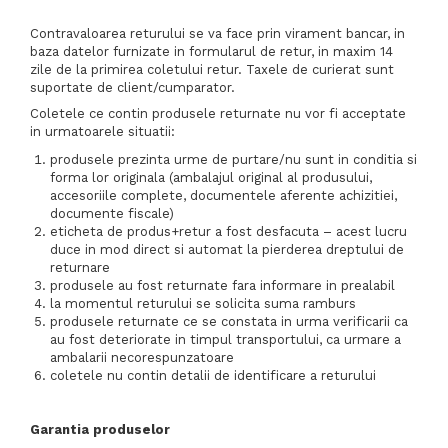
Contravaloarea returului se va face prin virament bancar, in
baza datelor furnizate in formularul de retur, in maxim 14
zile de la primirea coletului retur. Taxele de curierat sunt
suportate de client/cumparator.
Coletele ce contin produsele returnate nu vor fi acceptate
in urmatoarele situatii:
produsele prezinta urme de purtare/nu sunt in conditia si
forma lor originala (ambalajul original al produsului,
accesoriile complete, documentele aferente achizitiei,
documente fiscale)
eticheta de produs+retur a fost desfacuta – acest lucru
duce in mod direct si automat la pierderea dreptului de
returnare
produsele au fost returnate fara informare in prealabil
la momentul returului se solicita suma ramburs
produsele returnate ce se constata in urma verificarii ca
au fost deteriorate in timpul transportului, ca urmare a
ambalarii necorespunzatoare
coletele nu contin detalii de identificare a returului
Garantia produselor