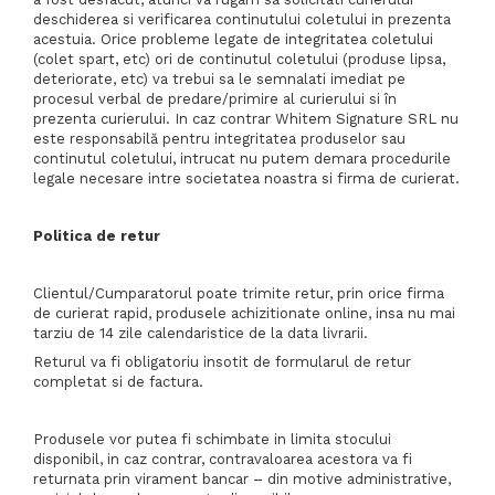
deschiderea si verificarea continutului coletului in prezenta
acestuia. Orice probleme legate de integritatea coletului
(colet spart, etc) ori de continutul coletului (produse lipsa,
deteriorate, etc) va trebui sa le semnalati imediat pe
procesul verbal de predare/primire al curierului si în
prezenta curierului. In caz contrar Whitem Signature SRL nu
este responsabilă pentru integritatea produselor sau
continutul coletului, intrucat nu putem demara procedurile
legale necesare intre societatea noastra si firma de curierat.
Politica de retur
Clientul/Cumparatorul poate trimite retur, prin orice firma
de curierat rapid, produsele achizitionate online, insa nu mai
tarziu de 14 zile calendaristice de la data livrarii.
Returul va fi obligatoriu insotit de formularul de retur
completat si de factura.
Produsele vor putea fi schimbate in limita stocului
disponibil, in caz contrar, contravaloarea acestora va fi
returnata prin virament bancar – din motive administrative,