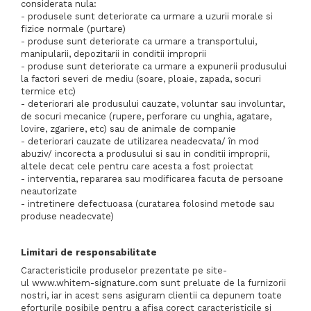
considerata nula:
- produsele sunt deteriorate ca urmare a uzurii morale si
fizice normale (purtare)
- produse sunt deteriorate ca urmare a transportului,
manipularii, depozitarii in conditii improprii
- produse sunt deteriorate ca urmare a expunerii produsului
la factori severi de mediu (soare, ploaie, zapada, socuri
termice etc)
- deteriorari ale produsului cauzate, voluntar sau involuntar,
de socuri mecanice (rupere, perforare cu unghia, agatare,
lovire, zgariere, etc) sau de animale de companie
- deteriorari cauzate de utilizarea neadecvata/ în mod
abuziv/ incorecta a produsului si sau in conditii improprii,
altele decat cele pentru care acesta a fost proiectat
- interventia, repararea sau modificarea facuta de persoane
neautorizate
- intretinere defectuoasa (curatarea folosind metode sau
produse neadecvate)
Limitari de responsabilitate
Caracteristicile produselor prezentate pe site-
ul www.whitem-signature.com sunt preluate de la furnizorii
nostri, iar in acest sens asiguram clientii ca depunem toate
eforturile posibile pentru a afişa corect caracteristicile si