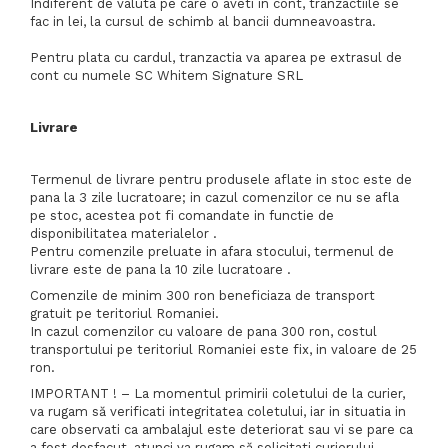
Indiferent de valuta pe care o aveti in cont, tranzactiile se
fac in lei, la cursul de schimb al bancii dumneavoastra.
Pentru plata cu cardul, tranzactia va aparea pe extrasul de
cont cu numele SC Whitem Signature SRL
Livrare
Termenul de livrare pentru produsele aflate in stoc este de
pana la 3 zile lucratoare; in cazul comenzilor ce nu se afla
pe stoc, acestea pot fi comandate in functie de
disponibilitatea materialelor .
Pentru comenzile preluate in afara stocului, termenul de
livrare este de pana la 10 zile lucratoare .
Comenzile de minim 300 ron beneficiaza de transport
gratuit pe teritoriul Romaniei.
In cazul comenzilor cu valoare de pana 300 ron, costul
transportului pe teritoriul Romaniei este fix, in valoare de 25
ron.
IMPORTANT ! – La momentul primirii coletului de la curier,
va rugam să verificati integritatea coletului, iar in situatia in
care observati ca ambalajul este deteriorat sau vi se pare ca
a fost desfacut, atunci va rugam să solicitati curierului