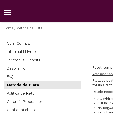
Home /
Metode de Plata
Cum Cumpar
Informatii Livrare
Termeni si Conditii
Puteti cumpa
Despre noi
Transfer ban
FAQ
Plata se poa
Metode de Plata
totala a fact
Datele neces
Politica de Retur
SC White
Garantia Produselor
CUI RO 4
Nr. Reg.
Confidentialitate
Sediul so