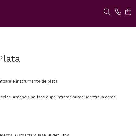
Plata
toarele instrumente de plata:
duselor urmand a se face dupa intrarea sumei (contravaloarea
denţial Gardenia Village, Judet Ilfov