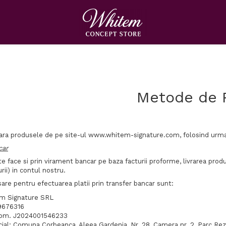
Metode de 
ra produsele de pe site-ul www.whitem-signature.com, folosind urma
car
te face si prin virament bancar pe baza facturii proforme, livrarea pro
urii) in contul nostru.
are pentru efectuarea platii prin transfer bancar sunt:
m Signature SRL
9676316
Com. J2024001546233
cial: Comuna Corbeanca, Aleea Gardenia, Nr. 28, Camera nr. 2, Parc Rezi