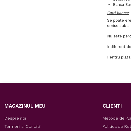
Banca Ba
Card bancar
Se poate efec
emise sub si
Nu este perc
Indiferent de
Pentru plata
MAGAZINUL MEU
CLIENTI
Despre noi
Metode de Pl
Termeni si Conditii
Politica de Re