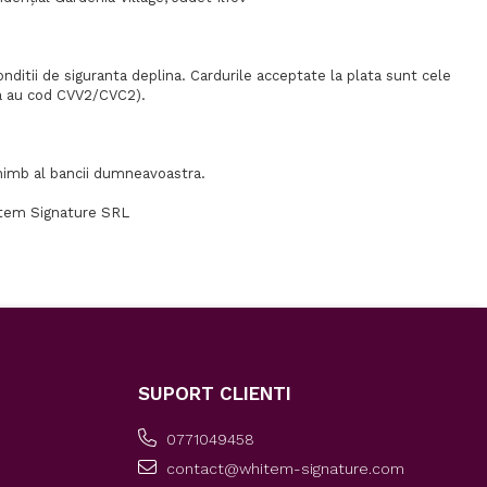
ditii de siguranta deplina. Cardurile acceptate la plata sunt cele
ca au cod CVV2/CVC2).
 schimb al bancii dumneavoastra.
item Signature SRL
SUPORT CLIENTI
0771049458
contact@whitem-signature.com