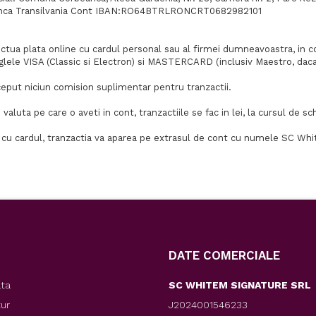
nca Transilvania Cont IBAN:RO64BTRLRONCRT0682982101
tua plata online cu cardul personal sau al firmei dumneavoastra, in con
glele VISA (Classic si Electron) si MASTERCARD (inclusiv Maestro, da
eput niciun comision suplimentar pentru tranzactii.
 valuta pe care o aveti in cont, tranzactiile se fac in lei, la cursul de
 cu cardul, tranzactia va aparea pe extrasul de cont cu numele SC Wh
DATE COMERCIALE
ata
SC WHITEM SIGNATURE SRL
tur
J2024001546233