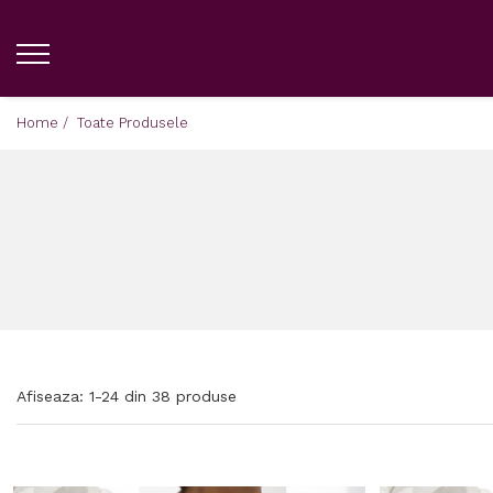
Home /
Toate Produsele
Afiseaza:
1-
24
din
38
produse