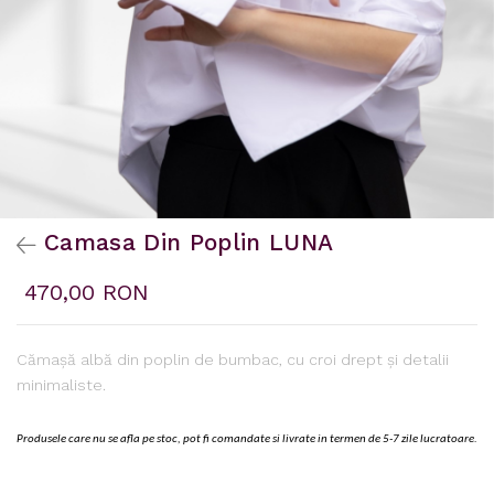
Camasa Din Poplin LUNA
470,00 RON
Cămașă albă din poplin de bumbac, cu croi drept și detalii
minimaliste.
Produsele care nu se afla pe stoc, pot fi comandate si livrate in termen de 5-7 zile lucratoare.