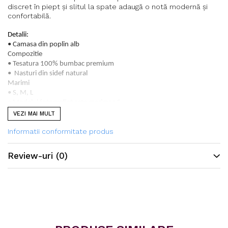
discret în piept și slitul la spate adaugă o notă modernă și
confortabilă.
Detalii:
• Camasa din poplin alb
Compozitie
• Tesatura 100% bumbac premium
• Nasturi din sidef natural
Marimi
• S, M, L
• Modelul fotografiat este marimea S
VEZI MAI MULT
Produsele care nu se afla pe stoc, pot fi comandate si livrate in termen
Informatii conformitate produs
de 5-7 zile lucratoare.
Review-uri
(0)