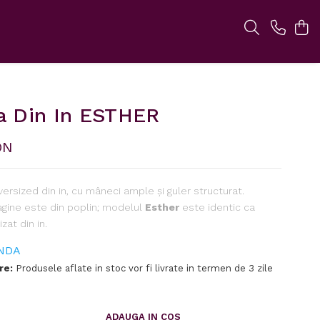
 Din In ESTHER
ON
rsized din in, cu mâneci ample și guler structurat.
gine este din poplin; modelul
Esther
este identic ca
zat din in.
NDA
re:
Produsele aflate in stoc vor fi livrate in termen de 3 zile
ADAUGA IN COS