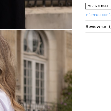
de 5-7 zile lucr
VEZI MAI MULT
Informatii con
Review-uri
(