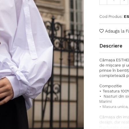
Cod Produs:
E
Adauga la F
Descriere
Cămașa ESTHER a
de mișcare și u
prinse în bentiț
completează pe
Compozitie
• Tesatura 100
• Nasturi din s
Marimi
• Masura unica,
Cămașa din ima
design, dar reali
Produsele care 