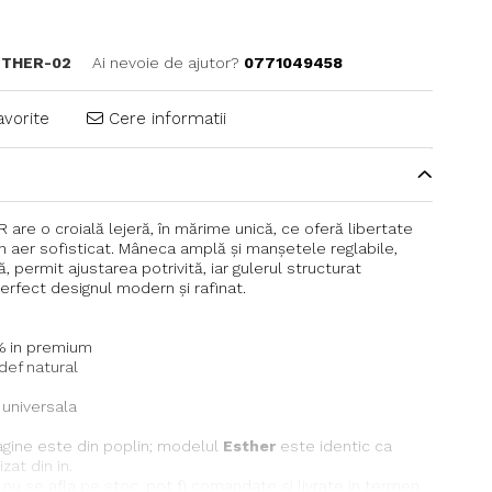
STHER-02
Ai nevoie de ajutor?
0771049458
avorite
Cere informatii
re o croială lejeră, în mărime unică, ce oferă libertate
n aer sofisticat. Mâneca amplă și manșetele reglabile,
ă, permit ajustarea potrivită, iar gulerul structurat
rfect designul modern și rafinat.
% in premium
idef natural
 universala
gine este din poplin; modelul
Esther
este identic ca
zat din in.
nu se afla pe stoc, pot fi comandate si livrate in termen