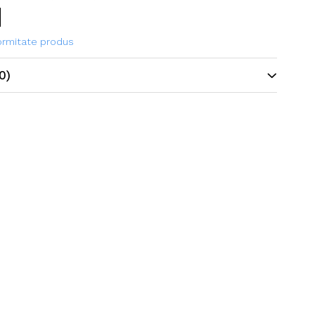
atoare.
formitate produs
0)