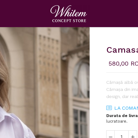
Camasa
580,00 R
Cămașă albă ove
Cămașa din ima
design, dar reali
LA COMA
Durata de livra
lucratoare.