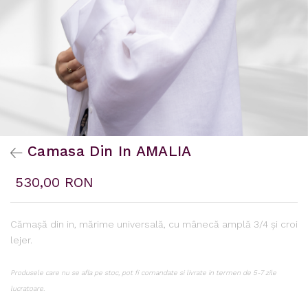
Camasa Din In AMALIA
530,00 RON
Cămașă din in, mărime universală, cu mânecă amplă 3/4 și croi
lejer.
Produsele care nu se afla pe stoc, pot fi comandate si livrate in termen de 5-7 zile
lucratoare.