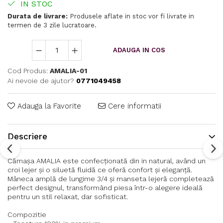
IN STOC
Durata de livrare:
Produsele aflate in stoc vor fi livrate in
termen de 3 zile lucratoare.
ADAUGA IN COS
Cod Produs:
AMALIA-01
Ai nevoie de ajutor?
0771049458
Adauga la Favorite
Cere informatii
Descriere
Cămașa AMALIA este confecționată din in natural, având un
croi lejer și o siluetă fluidă ce oferă confort și eleganță.
Mâneca amplă de lungime 3/4 și manseta lejeră completează
perfect designul, transformând piesa într-o alegere ideală
pentru un stil relaxat, dar sofisticat.
Compozitie