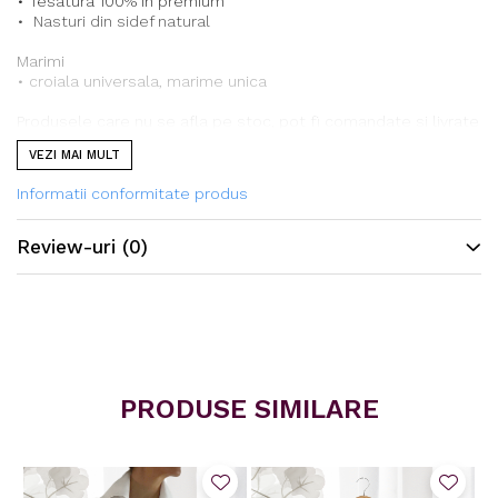
• Tesatura 100% in premium
• Nasturi din sidef natural
Marimi
• croiala universala, marime unica
Produsele care nu se afla pe stoc, pot fi comandate si livrate
in termen de 5-7 zile lucratoare.
VEZI MAI MULT
Informatii conformitate produs
Review-uri
(0)
PRODUSE SIMILARE